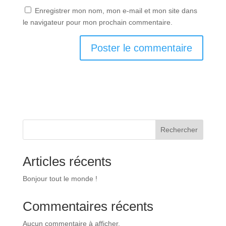
Enregistrer mon nom, mon e-mail et mon site dans
le navigateur pour mon prochain commentaire.
A
l
t
e
r
n
Rechercher
a
t
Articles récents
i
v
Bonjour tout le monde !
e
:
Commentaires récents
Aucun commentaire à afficher.